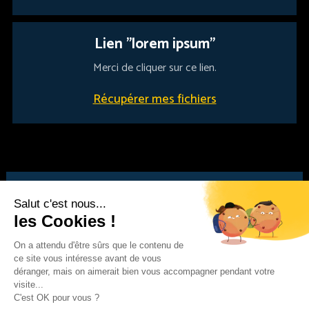
Lien "lorem ipsum"
Merci de cliquer sur ce lien.
Récupérer mes fichiers
Salut c'est nous...
les Cookies !
R-Craft
vous remercie pour
On a attendu d'être sûrs que le contenu de
ce site vous intéresse avant de vous
votre collaboration.
déranger, mais on aimerait bien vous accompagner pendant votre
visite...
C'est OK pour vous ?